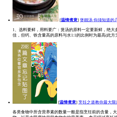
[
温情煮意
]
煲靓汤 你须知道的
1、选料要鲜，用料要广：煲汤的原料一定要新鲜，绝大多
佳，但钙、铁含量高的原料与水1:1的比例时为最高(此方为
[
温情煮意
]
烹饪之道教你最大限
各类食物中所含营养素的数量一般是指烹饪前的含量，大