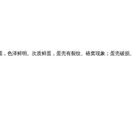
霜，色泽鲜明。次质鲜蛋，蛋壳有裂纹、硌窝现象；蛋壳破损、