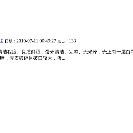
法
2010-07-11 00:49:27
133
日期：
点击：
清洁程度。良质鲜蛋，蛋壳清洁、完整、无光泽，壳上有一层白
，壳表破碎且破口较大，蛋...