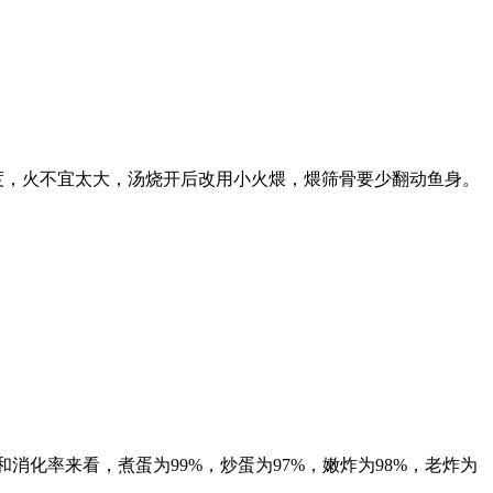
度，火不宜太大，汤烧开后改用小火煨，煨筛骨要少翻动鱼身。
化率来看，煮蛋为99%，炒蛋为97%，嫩炸为98%，老炸为