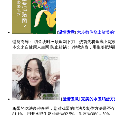
[
温情煮意
]
六步教你烧出鲜美的
谨防肉碎： 切鱼块时应顺鱼刺下刀；烧前先将鱼裹上淀
本文来自健康人生网 防止粘锅： 净锅烧热，用生姜把锅擦
[
温情煮意
]
完美的水煮鸡蛋方
鸡蛋的吃法多种多样，您对鸡蛋的吃法及制作方法是否存在
81.1%，用开水或牛奶冲蛋为92.5%，生吃为30%～50%。 本