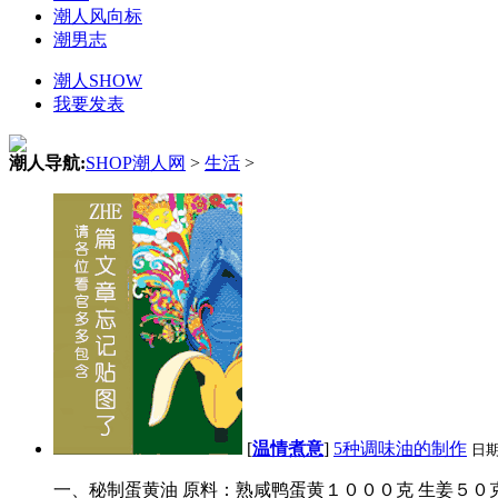
潮人风向标
潮男志
潮人SHOW
我要发表
潮人导航:
SHOP潮人网
>
生活
>
[
温情煮意
]
5种调味油的制作
日
一、秘制蛋黄油 原料：熟咸鸭蛋黄１０００克 生姜５０