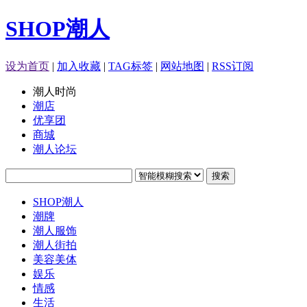
SHOP潮人
设为首页
|
加入收藏
|
TAG标签
|
网站地图
|
RSS订阅
潮人时尚
潮店
优享团
商城
潮人论坛
搜索
SHOP潮人
潮牌
潮人服饰
潮人街拍
美容美体
娱乐
情感
生活