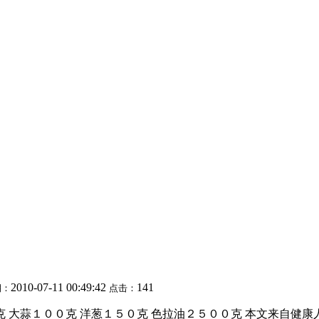
2010-07-11 00:49:42
141
期：
点击：
克 大蒜１００克 洋葱１５０克 色拉油２５００克 本文来自健