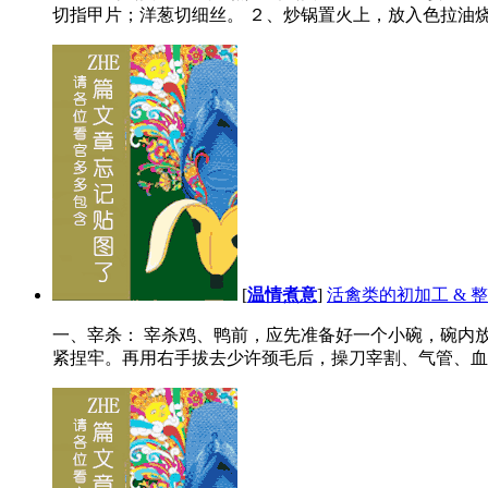
切指甲片；洋葱切细丝。 ２、炒锅置火上，放入色拉油烧至
[
温情煮意
]
活禽类的初加工 & 
一、宰杀： 宰杀鸡、鸭前，应先准备好一个小碗，碗内
紧捏牢。再用右手拔去少许颈毛后，操刀宰割、气管、血管