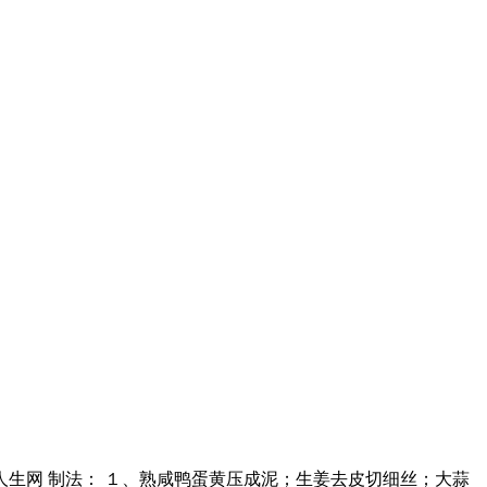
康人生网 制法： １、熟咸鸭蛋黄压成泥；生姜去皮切细丝；大蒜