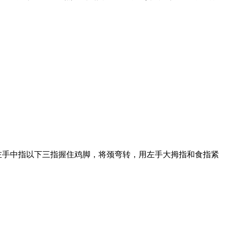
左手中指以下三指握住鸡脚，将颈弯转，用左手大拇指和食指紧